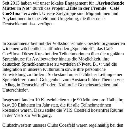
Seit 2013 haben wir unser lokales Engagement für
„Asylsuchende
Mütter in Not“
durch das Projekt
„Hilfe in der Fremde - Café
CoeSIma“
erweitert. Unsere Zielgruppe sind Migrantinnen und
Asylantinnen in Coesfeld und Umgebung, die über erste
Deutschkenntnisse verfügen.
In Zusammenarbeit mit der Volkshochschule Coesfeld organisierten
wir einen wöchentlich stattfindenden „Sprachtreff“, das Café
CoeSIma. Dieser Kurs bot den Teilnehmerinnen über die regulären
Sprachkurse für Asylbewerber hinaus die Möglichkeit, ihre
deutschen Sprachkenntnisse zu vertiefen (Niveau B1+) und die
Integration in unseren Kulturraum sowie ihre persönliche
Entwicklung zu fördern. So bestand unter fachlicher Leitung einer
Sprachlehrerin auch Gelegenheit zum Austausch über Themen wie
„Alltag in Deutschland“ oder „Kulturelle Gemeinsamkeiten und
Unterschiede“.
Insgesamt fanden 10 Kurseinheiten zu je 90 Minuten pro Halbjahr,
bzw. 20 Einheiten im Jahr statt, die für alle Teilnehmerinnen
kostenlos waren. Dazu stellte die VHS Coesfeld kostenfrei Räume
in der VHS zur Verfügung.
Clubschwestern unseres Clubs Coesfeld waren regelmäßig bei den