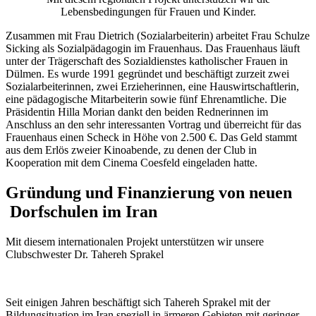
Lebensbedingungen für Frauen und Kinder.
Zusammen mit Frau Dietrich (Sozialarbeiterin) arbeitet Frau Schulze
Sicking als Sozialpädagogin im Frauenhaus. Das Frauenhaus läuft
unter der Trägerschaft des Sozialdienstes katholischer Frauen in
Dülmen. Es wurde 1991 gegründet und beschäftigt zurzeit zwei
Sozialarbeiterinnen, zwei Erzieherinnen, eine Hauswirtschaftlerin,
eine pädagogische Mitarbeiterin sowie fünf Ehrenamtliche. Die
Präsidentin Hilla Morian dankt den beiden Rednerinnen im
Anschluss an den sehr interessanten Vortrag und überreicht für das
Frauenhaus einen Scheck in Höhe von 2.500 €. Das Geld stammt
aus dem Erlös zweier Kinoabende, zu denen der Club in
Kooperation mit dem Cinema Coesfeld eingeladen hatte.
Gründung und Finanzierung von neuen
Dorfschulen im Iran
Mit diesem internationalen Projekt unterstützen wir unsere
Clubschwester Dr. Tahereh Sprakel
Seit einigen Jahren beschäftigt sich Tahereh Sprakel mit der
Bildungsituation im Iran speziell in ärmeren Gebieten mit geringer