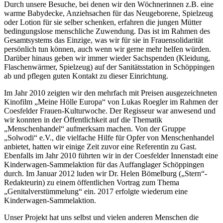
Durch unsere Besuche, bei denen wir den Wöchnerinnen z.B. eine
warme Babydecke, Anziehsachen für das Neugeborene, Spielzeug
oder Lotion für sie selber schenken, erfahren die jungen Mütter
bedingungslose menschliche Zuwendung. Das ist im Rahmen des
Gesamtsystems das Einzige, was wir für sie in Frauensolidarität
persönlich tun können, auch wenn wir gerne mehr helfen würden.
Darüber hinaus geben wir immer wieder Sachspenden (Kleidung,
Flaschenwärmer, Spielzeug) auf der Sanitätsstation in Schöppingen
ab und pflegen guten Kontakt zu dieser Einrichtung.
Im Jahr 2010 zeigten wir den mehrfach mit Preisen ausgezeichneten
Kinofilm „Meine Hölle Europa“ von Lukas Roegler im Rahmen der
Coesfelder Frauen-Kulturwoche. Der Regisseur war anwesend und
wir konnten in der Öffentlichkeit auf die Thematik
„Menschenhandel“ aufmerksam machen. Von der Gruppe
„Solwodi“ e.V., die vielfache Hilfe für Opfer von Menschenhandel
anbietet, hatten wir einige Zeit zuvor eine Referentin zu Gast.
Ebenfalls im Jahr 2010 führten wir in der Coesfelder Innenstadt eine
Kinderwagen-Sammelaktion für das Auffanglager Schöppingen
durch. Im Januar 2012 luden wir Dr. Helen Bömelburg („Stern“-
Redakteurin) zu einem öffentlichen Vortrag zum Thema
„Genitalverstümmelung“ ein. 2017 erfolgte wiederum eine
Kinderwagen-Sammelaktion.
Unser Projekt hat uns selbst und vielen anderen Menschen die