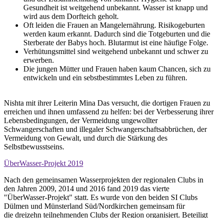
Gesundheit ist weitgehend unbekannt. Wasser ist knapp und
wird aus dem Dorfteich geholt.
Oft leiden die Frauen an Mangelernährung. Risikogeburten
werden kaum erkannt. Dadurch sind die Totgeburten und die
Sterberate der Babys hoch. Blutarmut ist eine häufige Folge.
Verhütungsmittel sind weitgehend unbekannt und schwer zu
erwerben.
Die jungen Mütter und Frauen haben kaum Chancen, sich zu
entwickeln und ein sebstbestimmtes Leben zu führen.
Nishta mit ihrer Leiterin Mina Das versucht, die dortigen Frauen zu
erreichen und ihnen umfassend zu helfen: bei der Verbesserung ihrer
Lebensbedingungen, der Vermeidung ungewollter
Schwangerschaften und illegaler Schwangerschaftsabbrüchen, der
Vermeidung von Gewalt, und durch die Stärkung des
Selbstbewusstseins.
ÜberWasser-Projekt 2019
Nach den gemeinsamen Wasserprojekten der regionalen Clubs in
den Jahren 2009, 2014 und 2016 fand 2019 das vierte
"ÜberWasser-Projekt" statt. Es wurde von den beiden SI Clubs
Dülmen und Münsterland Süd/Nordkirchen gemeinsam für
die dreizehn teilnehmenden Clubs der Region organisiert. Beteiligt