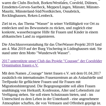
waren die Clubs Bocholt, Borken/Westfalen, Coesfeld, Dülmen,
Emsdetten-Greven-Saerbeck, Meppen/Lingen, Münster, Münster-
Mauritz, Münsterland-Süd/Nordkirchen, Osnabrück,
Recklinghausen, Reken-Lembeck.
Ziel ist es, das Thema "Wasser" in seiner Vielfältigkeit vor Ort zu
entdecken und ins Bewusstsein zu rücken, und zugleich eine
konkrete, wasserbezogene Hilfe für Frauen und Kinder in einem
afrikanischen Land zu organisieren.
Die Abschlussveranstaltung für das ÜberWasser-Projekt 2019 fand
am 4. Mai 2019 auf der Burg Vischering in Lüdinghausen statt. Sie
stand unter dem Motto "Wunderwelt Wasser".
2017 unterstützte unser Club das Projekt "Courage" der Coesfelder
Organisation frauen e.V.
Mit dem Namen „Courage“ bietet frauen e.V. seit dem 01.04.2017
zusätzlich ein internationales Frauenzentrum an als Anlaufstelle und
Treffpunkt für geflüchtete Frauen und für Frauen mit
Migrationshintergrund. Die Begegnungsstätte soll allen Frauen
unabhängig von Herkunft, Konfession, Alter und Lebensform zur
Verfügung stehen. Sie soll einen Schutzraum bieten, und - im
Unterschied zu dem Leben in der Unterkunft - eine angenehmere
Atmosphäre schaffen, die von Vertrauen und Offenheit geprägt ist.