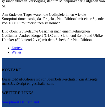
gesundheitlichen Versorgung steht im Mittelpunkt der Aufgaben von
SI.
Am Ende des Tages waren die Golfspielerinnen wie die
Soroptimistinnen stolz, das Projekt „Pink Ribbon“ mit einer Spende
von 1000 Euro unterstützen zu können.
Bild oben: Gut gelaunte Gesichter nach einem gelungenen
Golftunier: Andrea Borgert (GLC und SI, kniend 3.v.r.) und Ulrike
Hemker (SI, kniend 2.v.r.) mit dem Scheck für Pink Ribbon.
Zurück
Weiter
KONTAKT
Diese E-Mail-Adresse ist vor Spambots geschützt! Zur Anzeige
muss JavaScript eingeschaltet sein.
WEITERE LINKS
Soroptimist Deutschland