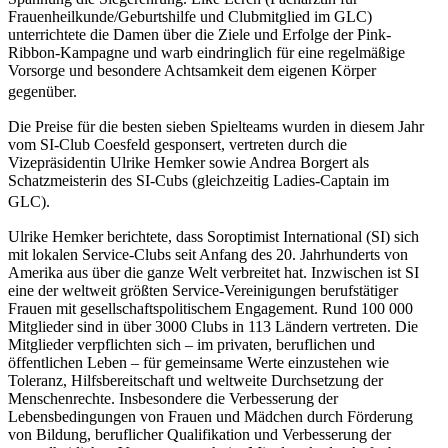
Frauenheilkunde/Geburtshilfe und Clubmitglied im GLC)
unterrichtete die Damen über die Ziele und Erfolge der Pink-
Ribbon-Kampagne und warb eindringlich für eine regelmäßige
Vorsorge und besondere Achtsamkeit dem eigenen Körper
gegenüber.
Die Preise für die besten sieben Spielteams wurden in diesem Jahr
vom SI-Club Coesfeld gesponsert, vertreten durch die
Vizepräsidentin Ulrike Hemker sowie Andrea Borgert als
Schatzmeisterin des SI-Cubs (gleichzeitig Ladies-Captain im
GLC).
Ulrike Hemker berichtete, dass Soroptimist International (SI) sich
mit lokalen Service-Clubs seit Anfang des 20. Jahrhunderts von
Amerika aus über die ganze Welt verbreitet hat. Inzwischen ist SI
eine der weltweit größten Service-Vereinigungen berufstätiger
Frauen mit gesellschaftspolitischem Engagement. Rund 100 000
Mitglieder sind in über 3000 Clubs in 113 Ländern vertreten. Die
Mitglieder verpflichten sich – im privaten, beruflichen und
öffentlichen Leben – für gemeinsame Werte einzustehen wie
Toleranz, Hilfsbereitschaft und weltweite Durchsetzung der
Menschenrechte. Insbesondere die Verbesserung der
Lebensbedingungen von Frauen und Mädchen durch Förderung
von Bildung, beruflicher Qualifikation und Verbesserung der