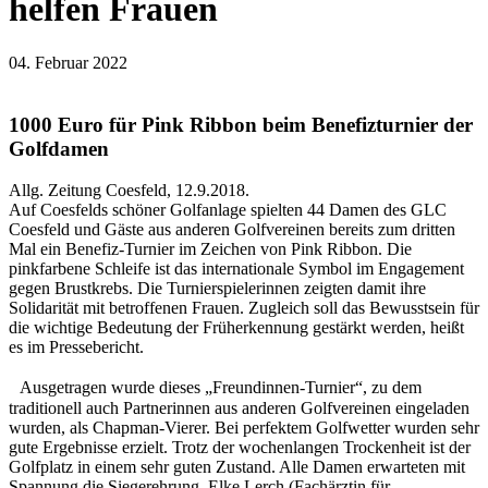
helfen Frauen
04. Februar 2022
1000 Euro für Pink Ribbon beim Benefizturnier der
Golfdamen
Allg. Zeitung Coesfeld, 12.9.2018.
Auf Coesfelds schöner Golfanlage spielten 44 Damen des GLC
Coesfeld und Gäste aus anderen Golfvereinen bereits zum dritten
Mal ein Benefiz-Turnier im Zeichen von Pink Ribbon. Die
pinkfarbene Schleife ist das internationale Symbol im Engagement
gegen Brustkrebs. Die Turnierspielerinnen zeigten damit ihre
Solidarität mit betroffenen Frauen. Zugleich soll das Bewusstsein für
die wichtige Bedeutung der Früherkennung gestärkt werden, heißt
es im Pressebericht.
Ausgetragen wurde dieses „Freundinnen-Turnier“, zu dem
traditionell auch Partnerinnen aus anderen Golfvereinen eingeladen
wurden, als Chapman-Vierer. Bei perfektem Golfwetter wurden sehr
gute Ergebnisse erzielt. Trotz der wochenlangen Trockenheit ist der
Golfplatz in einem sehr guten Zustand. Alle Damen erwarteten mit
Spannung die Siegerehrung. Elke Lerch (Fachärztin für